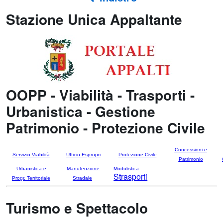
Stazione Unica Appaltante
OOPP - Viabilità - Trasporti -
Urbanistica - Gestione
Patrimonio - Protezione Civile
Concessioni e
Servizio Viabilità
Ufficio Espropri
Protezione Civile
Patrimonio
Urbanistica e
Manutenzione
Modulistica
Strasporti
Progr. Territoriale
Stradale
Turismo e Spettacolo