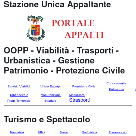
Stazione Unica Appaltante
OOPP - Viabilità - Trasporti -
Urbanistica - Gestione
Patrimonio - Protezione Civile
Concessioni e
Servizio Viabilità
Ufficio Espropri
Protezione Civile
Patrimonio
Urbanistica e
Manutenzione
Modulistica
Strasporti
Progr. Territoriale
Stradale
Turismo e Spettacolo
Normativa
Uffici
Musei
Modulistica
Osservatorio