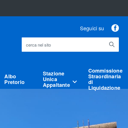
Fac
Seguici su
cerca nel sito
Commissione
Stazione
Albo
Straordinaria
Unica
Pretorio
di
Appaltante
Liquidazione