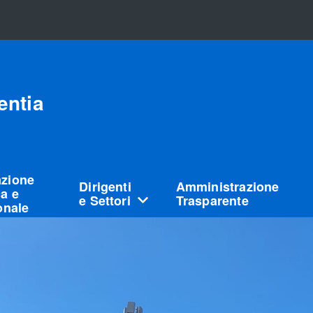
entia
azione
Dirigenti
Amministrazione
a e
e Settori
Trasparente
ionale