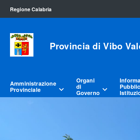
Regione Calabria
Provincia di Vibo Val
Organi
Inform
Amministrazione
di
Pubblic
Provinciale
Governo
Istituz