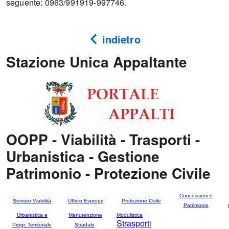
seguente: 0963/991919-997746.
indietro
Stazione Unica Appaltante
OOPP - Viabilità - Trasporti -
Urbanistica - Gestione
Patrimonio - Protezione Civile
Concessioni e
Servizio Viabilità
Ufficio Espropri
Protezione Civile
Patrimonio
Urbanistica e
Manutenzione
Modulistica
Strasporti
Progr. Territoriale
Stradale