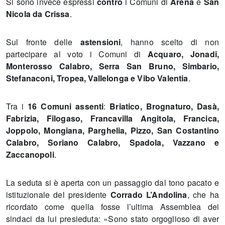
Si sono invece espressi
contro
i Comuni di
Arena
e
San
Nicola da Crissa
.
Sul fronte delle
astensioni
, hanno scelto di non
partecipare al voto i Comuni di
Acquaro, Jonadi,
Monterosso Calabro, Serra San Bruno, Simbario,
Stefanaconi, Tropea, Vallelonga e Vibo Valentia
.
Tra i
16 Comuni assenti
:
Briatico, Brognaturo, Dasà,
Fabrizia, Filogaso, Francavilla Angitola, Francica,
Joppolo, Mongiana, Parghelia, Pizzo, San Costantino
Calabro, Soriano Calabro, Spadola, Vazzano e
Zaccanopoli
.
La seduta si è aperta con un passaggio dal tono pacato e
istituzionale del presidente
Corrado L’Andolina
, che ha
ricordato come quella fosse l’ultima Assemblea dei
sindaci da lui presieduta: «Sono stato orgoglioso di aver