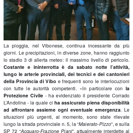
La pioggia, nel Vibonese, continua incessante da più
giorni. Le precipitazioni, in diverse zone, hanno raggiunto
lo stadio 3 di allerta meteo: il massimo livello di pericolo.
Costante e ininterrotta è da sabato notte l’attività,
lungo le arterie provinciali, dei tecnici e dei cantonieri
della Provincia di Vibo
e frequenti sono le interlocuzioni
con tutte le autorità competenti. «In particolare con
la
Protezione Civile
- ha evidenziato il presidente Corrado
L’Andolina - la quale ci
ha assicurato piena disponibilità
ad affrontare assieme ogni eventuale emergenza
. Le
situazioni più urgenti, al momento, sono state rilevate
lungo la strada provinciale n. 5, la “
Maierato-Pizzo
”, e sulla
SP 72 “
Acquaro-Frazione Piani
”, attualmente interdette al