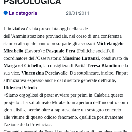
PSICOLOGICA
La categoria
28/01/2011
L’iniziativa è stata presentata oggi nella sede
dell’Amministrazione provinciale, nel corso di una conferenza
stampa alla quale hanno preso parte gli assessori
Michelangelo
Mirabello
(Lavoro) e
Pasquale Fera
(Politiche sociali), il
coordinatore dell’Osservatorio
Massimo Lattanzi
, coadiuvato da
Margaret Cichello
, la consigliera di Parità
Teresa Blandino
e la
sua vice,
Vincenzina Perciavalle
. Da sottolineare, inoltre, l'input
all'iniziativa espresso anche dal direttore generale dell'Ente,
Ulderico Petrolo
.
«Siamo orgogliosi di poter avviare per primi in Calabria questo
progetto - ha sottolineato Mirabello in apertura dell’incontro con i
giornalisti -, perché oltre a rappresentare un sostegno concreto
alle vittime di questo odioso fenomeno, qualifica positivamente
l’azione della Provincia».
Concetti rimarcati da Fera, il quale ha parlato di «un altro tassello