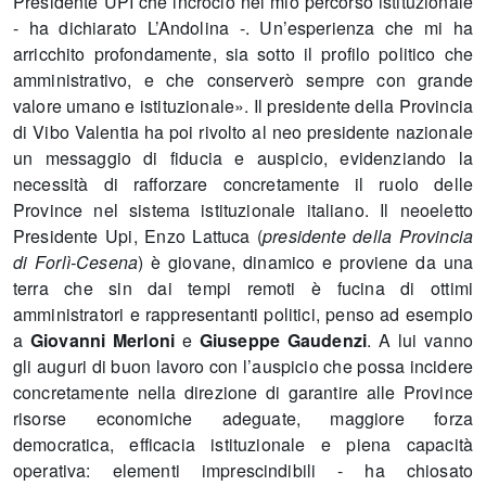
Presidente UPI che incrocio nel mio percorso istituzionale
- ha dichiarato L’Andolina -. Un’esperienza che mi ha
arricchito profondamente, sia sotto il profilo politico che
amministrativo, e che conserverò sempre con grande
valore umano e istituzionale». Il presidente della Provincia
di Vibo Valentia ha poi rivolto al neo presidente nazionale
un messaggio di fiducia e auspicio, evidenziando la
necessità di rafforzare concretamente il ruolo delle
Province nel sistema istituzionale italiano. Il neoeletto
Presidente Upi, Enzo Lattuca (
presidente della Provincia
di Forlì-Cesena
) è giovane, dinamico e proviene da una
terra che sin dai tempi remoti è fucina di ottimi
amministratori e rappresentanti politici, penso ad esempio
a
Giovanni Merloni
e
Giuseppe Gaudenzi
. A lui vanno
gli auguri di buon lavoro con l’auspicio che possa incidere
concretamente nella direzione di garantire alle Province
risorse economiche adeguate, maggiore forza
democratica, efficacia istituzionale e piena capacità
operativa: elementi imprescindibili - ha chiosato