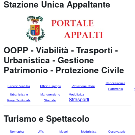
Stazione Unica Appaltante
OOPP - Viabilità - Trasporti -
Urbanistica - Gestione
Patrimonio - Protezione Civile
Concessioni e
Servizio Viabilità
Ufficio Espropri
Protezione Civile
Patrimonio
Urbanistica e
Manutenzione
Modulistica
Strasporti
Progr. Territoriale
Stradale
Turismo e Spettacolo
Normativa
Uffici
Musei
Modulistica
Osservatorio