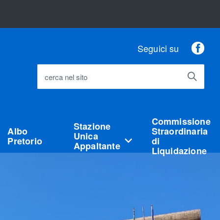
Fac
Seguici su
cerca nel sito
Commissione
Stazione
Albo
Straordinaria
Unica
Pretorio
di
Appaltante
Liquidazione