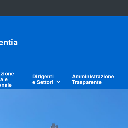
entia
azione
Dirigenti
Amministrazione
a e
e Settori
Trasparente
ionale