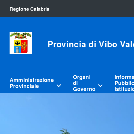
Regione Calabria
Provincia di Vibo Val
Organi
Inform
Amministrazione
di
Pubblic
Provinciale
Governo
Istituz