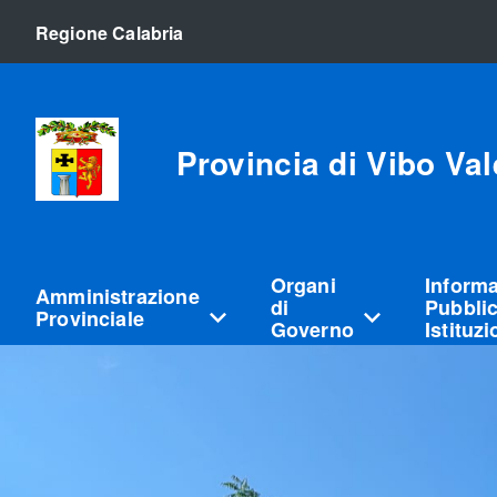
Regione Calabria
Provincia di Vibo Val
Organi
Inform
Amministrazione
di
Pubblic
Provinciale
Governo
Istituz