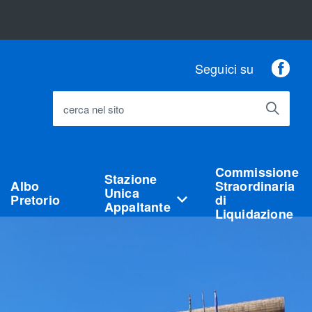
Fac
Seguici su
cerca nel sito
Commissione
Stazione
Albo
Straordinaria
Unica
Pretorio
di
Appaltante
Liquidazione