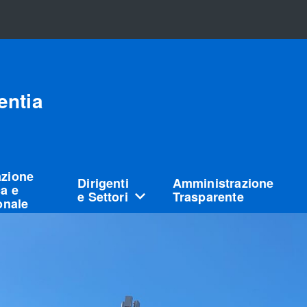
entia
azione
Dirigenti
Amministrazione
a e
e Settori
Trasparente
ionale