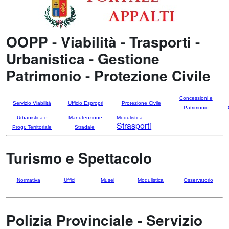
OOPP - Viabilità - Trasporti -
Urbanistica - Gestione
Patrimonio - Protezione Civile
Concessioni e
Servizio Viabilità
Ufficio Espropri
Protezione Civile
Patrimonio
Urbanistica e
Manutenzione
Modulistica
Strasporti
Progr. Territoriale
Stradale
Turismo e Spettacolo
Normativa
Uffici
Musei
Modulistica
Osservatorio
Polizia Provinciale - Servizio