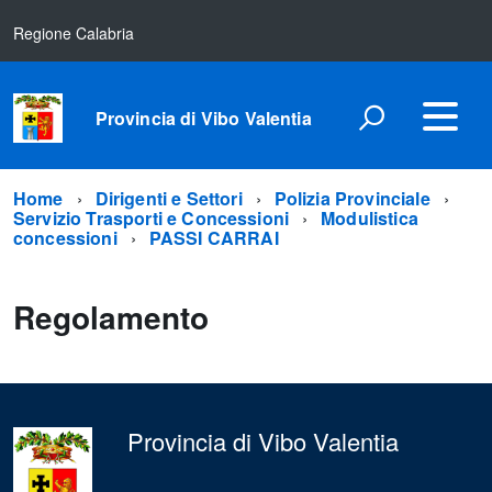
Regione Calabria
Provincia di Vibo Valentia
Home
Dirigenti e Settori
Polizia Provinciale
Servizio Trasporti e Concessioni
Modulistica
concessioni
PASSI CARRAI
Regolamento
Provincia di Vibo Valentia