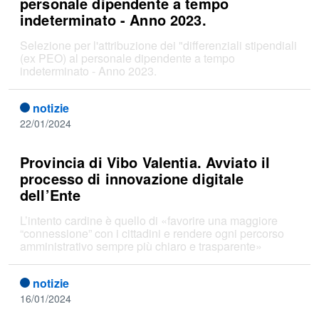
personale dipendente a tempo
indeterminato - Anno 2023.
Selezione per l'attribuzione dei "differenziali stipendiali
(ex PEO) al personale dipendente a tempo
indeterminato - Anno 2023.
notizie
22/01/2024
Provincia di Vibo Valentia. Avviato il
processo di innovazione digitale
dell’Ente
L’intento cardine è quello di «favorire una maggiore
“connessione” con i cittadini e rendere ogni percorso
amministrativo sempre più chiaro e trasparente»
notizie
16/01/2024