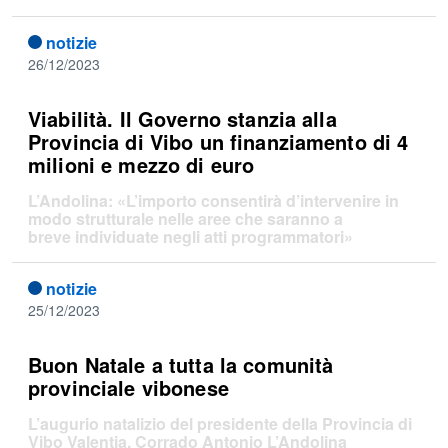
notizie
26/12/2023
Viabilità. Il Governo stanzia alla
Provincia di Vibo un finanziamento di 4
milioni e mezzo di euro
L’Andolina: «L’importo consentirà d’intervenire in
modo strutturale nelle aree che saranno a
breve individuate negli atti programmatori»
notizie
25/12/2023
Buon Natale a tutta la comunità
provinciale vibonese
L’augurio natalizio del presidente della Provincia di
Vibo Valentia, Corrado Antonio L’Andolina