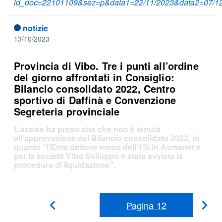
id_doc=22101109&sez=p&data1=22/11/2023&data2=07/1
notizie
13/10/2023
Provincia di Vibo. Tre i punti all’ordine
del giorno affrontati in Consiglio:
Bilancio consolidato 2022, Centro
sportivo di Daffinà e Convenzione
Segreteria provinciale
L’assise ha preso atto che non è tenuta
all’approvazione del Bilancio consolidato 2022, in
quanto “l’Ente detiene meno dell’1% in Asmenet e
per la società Vibo Sviluppo è stata avviata la
procedura di liquidazione”.
Pagina
12
Pag
Pagina
Precedente
suc