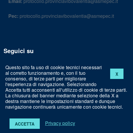
Email:
protocollo.provinciavibovalentia@asmepec.it
Pec:
protocollo.provinciavibovalentia@asmepec.it
Seguici su
Questo sito fa uso di cookie tecnici necessari
al corretto funzionamento e, con il tuo
X
Facebook
consenso, di terze parti per migliorare
l'esperienza di navigazione. Selezionando
Accetta tutti acconsenti all'utilizzo di cookie di terze parti.
La chiusura del banner mediante selezione della X a
destra mantiene le impostazioni standard e dunque
navigazione continuerà unicamente con cookie tecnici.
Note legali
Privacy
Cookies
Accessibilità
Privacy policy
ACCETTA
Powered by
ASMENET Calabria